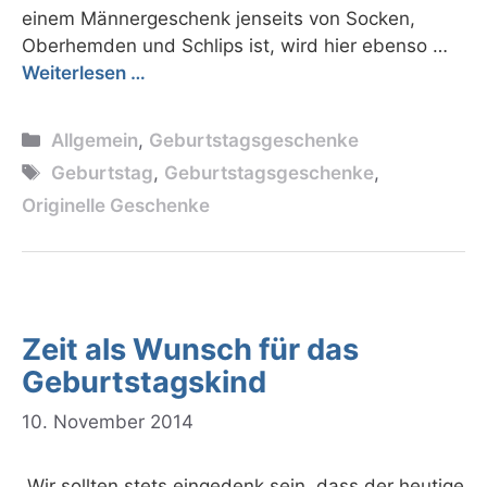
einem Männergeschenk jenseits von Socken,
Oberhemden und Schlips ist, wird hier ebenso …
Weiterlesen …
Kategorien
Allgemein
,
Geburtstagsgeschenke
Schlagwörter
Geburtstag
,
Geburtstagsgeschenke
,
Originelle Geschenke
Zeit als Wunsch für das
Geburtstagskind
10. November 2014
„Wir sollten stets eingedenk sein, dass der heutige