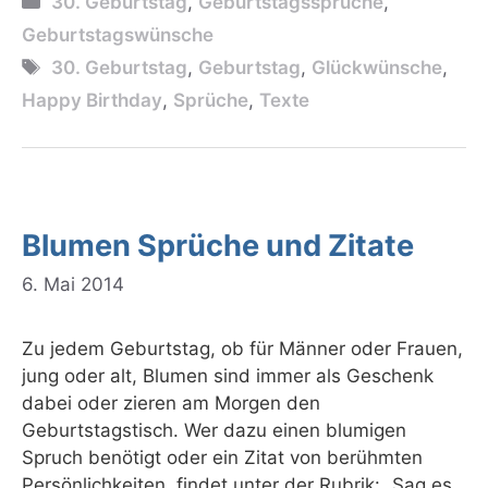
30. Geburtstag
,
Geburtstagssprüche
,
Geburtstagswünsche
Schlagwörter
30. Geburtstag
,
Geburtstag
,
Glückwünsche
,
Happy Birthday
,
Sprüche
,
Texte
Blumen Sprüche und Zitate
6. Mai 2014
Zu jedem Geburtstag, ob für Männer oder Frauen,
jung oder alt, Blumen sind immer als Geschenk
dabei oder zieren am Morgen den
Geburtstagstisch. Wer dazu einen blumigen
Spruch benötigt oder ein Zitat von berühmten
Persönlichkeiten, findet unter der Rubrik: „Sag es