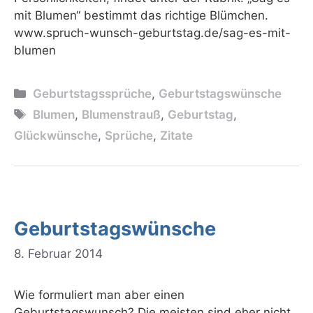
mit Blumen“ bestimmt das richtige Blümchen.
www.spruch-wunsch-geburtstag.de/sag-es-mit-
blumen
Kategorien
Geburtstagssprüche
,
Geburtstagswünsche
Schlagwörter
Blumen
,
Blumenstrauß
,
Geburtstag
,
Glückwünsche
,
Sprüche
,
Zitate
Geburtstagswünsche
8. Februar 2014
Wie formuliert man aber einen
Geburtstagswunsch? Die meisten sind eher nicht