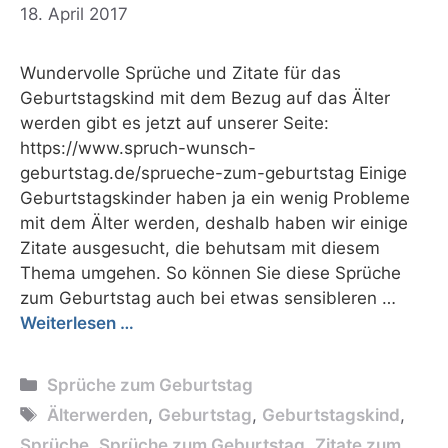
18. April 2017
Wundervolle Sprüche und Zitate für das
Geburtstagskind mit dem Bezug auf das Älter
werden gibt es jetzt auf unserer Seite:
https://www.spruch-wunsch-
geburtstag.de/sprueche-zum-geburtstag Einige
Geburtstagskinder haben ja ein wenig Probleme
mit dem Älter werden, deshalb haben wir einige
Zitate ausgesucht, die behutsam mit diesem
Thema umgehen. So können Sie diese Sprüche
zum Geburtstag auch bei etwas sensibleren …
Weiterlesen …
Kategorien
Sprüche zum Geburtstag
Schlagwörter
Älterwerden
,
Geburtstag
,
Geburtstagskind
,
Sprüche
,
Sprüche zum Geburtstag
,
Zitate zum