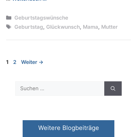
Kategorien
Geburtstagswünsche
Schlagwörter
Geburtstag
,
Glückwunsch
,
Mama
,
Mutter
Seite
Seite
1
2
Weiter
→
Suchen
nach:
Weitere Blogbeiträge