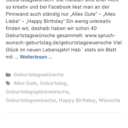
so kreativ und bei Facebook liest man an der
Pinnwand auch ständig nur „Alles Gute“ – „Alles
Liebe“ – „Happy Birthday“ Ein wenig unkreativ
finden wir, deshalb haben wir schon 40
Geburtstagswünsche gesammelt: www.spruch-
wunsch-geburtstag.de/geburtstagswuensche Viel
Glück im neuen Lebensjahr! Hab` stets ein Blatt
mit …
Weiterlesen …
Kategorien
Geburtstagswünsche
Schlagwörter
Alles Gute
,
Geburtstag
,
Geburtstagsglückwünsche
,
Geburtstagswünsche
,
Happy Birthday
,
Wünsche