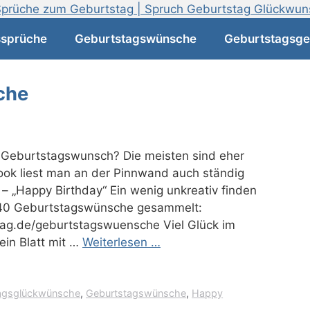
ssprüche
Geburtstagswünsche
Geburtstagsge
che
n Geburtstagswunsch? Die meisten sind eher
book liest man an der Pinnwand auch ständig
“ – „Happy Birthday“ Ein wenig unkreativ finden
 40 Geburtstagswünsche gesammelt:
g.de/geburtstagswuensche Viel Glück im
ein Blatt mit …
Weiterlesen …
agsglückwünsche
,
Geburtstagswünsche
,
Happy