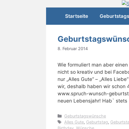
Zum
Inhalt
Startseite
Geburtstag
springen
Geburtstagswüns
8. Februar 2014
Wie formuliert man aber eine
nicht so kreativ und bei Face
nur „Alles Gute“ – „Alles Liebe
wir, deshalb haben wir schon
www.spruch-wunsch-geburtsta
neuen Lebensjahr! Hab` stets 
Kategorien
Geburtstagswünsche
Schlagwörter
Alles Gute
,
Geburtstag
,
Geburtst
Birthday
,
Wünsche