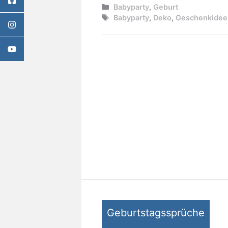
Kategorien
Babyparty
,
Geburt
Schlagwörter
Babyparty
,
Deko
,
Geschenkidee
Geburtstagssprüche