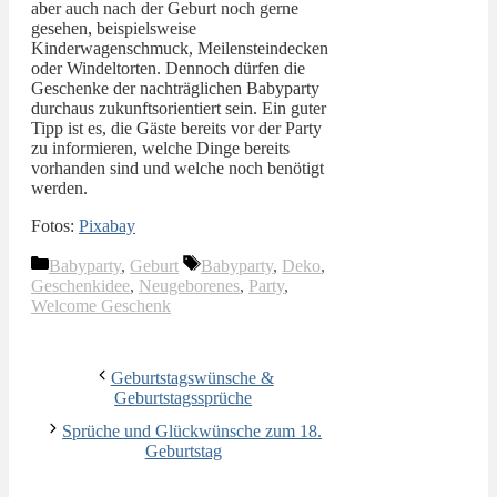
aber auch nach der Geburt noch gerne
gesehen, beispielsweise
Kinderwagenschmuck, Meilensteindecken
oder Windeltorten. Dennoch dürfen die
Geschenke der nachträglichen Babyparty
durchaus zukunftsorientiert sein. Ein guter
Tipp ist es, die Gäste bereits vor der Party
zu informieren, welche Dinge bereits
vorhanden sind und welche noch benötigt
werden.
Fotos:
Pixabay
Kategorien
Schlagwörter
Babyparty
,
Geburt
Babyparty
,
Deko
,
Geschenkidee
,
Neugeborenes
,
Party
,
Welcome Geschenk
Geburtstagswünsche &
Geburtstagssprüche
Sprüche und Glückwünsche zum 18.
Geburtstag