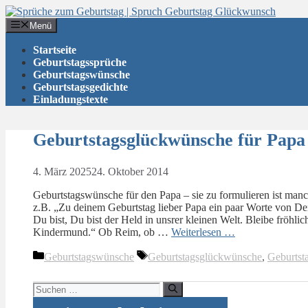
Zum
Inhalt
Menü
springen
Startseite
Geburtstagssprüche
Geburtstagswünsche
Geburtstagsgedichte
Einladungstexte
Geburtstagsglückwünsche für Papa
4. März 2025
24. Oktober 2014
Geburtstagswünsche für den Papa – sie zu formulieren ist manch
z.B. „Zu deinem Geburtstag lieber Papa ein paar Worte von De
Du bist, Du bist der Held in unsrer kleinen Welt. Bleibe fröhl
Kindermund.“ Ob Reim, ob …
Weiterlesen …
Kategorien
Schlagwörter
Geburtstagswünsche
Geburtstagsglückwünsche
,
Geburtst
Suchen
nach: