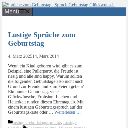
Zum
Inhalt
Menü
springen
Lustige Sprüche zum
Geburtstag
4. März 2025
14. März 2014
Wenn ein Kind geboren wird gibt es zum
Beispiel eine Pullerparty, die Freude ist
riesig und alle sind happy. Warum sollten
die folgenden Geburtstage also nicht auch
Grund zur Freude und zum Feiern geben?
Ein bunter Geburtstag, viele
Glückwünsche, Frohsinn, Lachen und
Heiterkeit runden diesen Ehrentag ab. Mit
einem lustigen Geburtstagsspruch auf der
Geburtstagskarte oder …
Weiterlesen …
Kategorien
lustige Geburtstagssprüche
,
Lustige
Schlagwörter