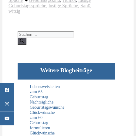
Spüche
Geburtstagskind
,
Humor
,
lustige
Geburtstagssprüche
,
lustige Sprüche
,
Sapß
,
witzig
Suchen
nach:
Weitere Blogbeiträge
Lebensweisheiten
zum 65.
Geburtstag
Nachträgliche
Geburtstagswünsche
Glückwünsche
zum 60.
Geburtstag
formulieren
Glückwünsche