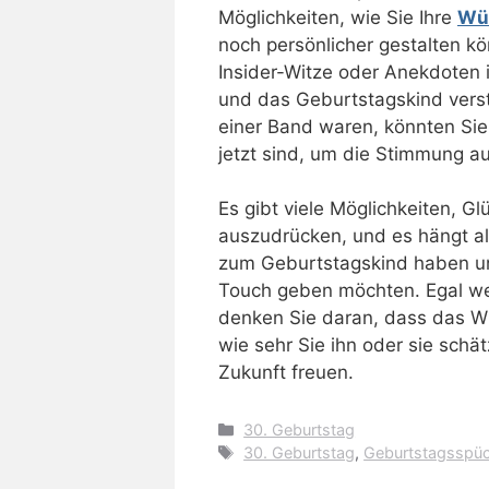
Möglichkeiten, wie Sie Ihre
Wün
noch persönlicher gestalten kön
Insider-Witze oder Anekdoten 
und das Geburtstagskind vers
einer Band waren, könnten Sie
jetzt sind, um die Stimmung au
Es gibt viele Möglichkeiten, 
auszudrücken, und es hängt al
zum Geburtstagskind haben un
Touch geben möchten. Egal we
denken Sie daran, dass das Wi
wie sehr Sie ihn oder sie sch
Zukunft freuen.
Kategorien
30. Geburtstag
Schlagwörter
30. Geburtstag
,
Geburtstagsspü